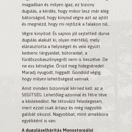
magadban és milyen igaz, ez bizony
dugulás, a kérdés, hogy mikor lesz már elég
bátorságod, hogy kinyisd végre azt az ajtót
és megnézd, hogy mi rejtőzik a falakon túl…
Végre kinyitod. És sajnos jól sejtetted: durva
dugulás alakult ki, olyan mértékű, mely
elárasztotta a helyiséget és vele együtt
kedvenc tárgyaidat, bútoraidat, a
fürdőszobaszőnyegről nem is beszélve. De
ne ess kétségbe. Őrizd meg hidegvéredet.
Maradj nyugodt, higgadt. Gondold végig,
hogy milyen lehetőségeid vannak.
Amit minden bizonnyal kérned kell: az a
SEGÍTSÉG. Lehetőleg azonnal és félre téve
a késlekedést. Ne tétovázz feleslegesen,
mert ezzel csak ártasz és még nagyobb
galibát okozol. Nagyobbat, mint amekkora
egyébként is van.
A duguláselhárítás Monostorpályi