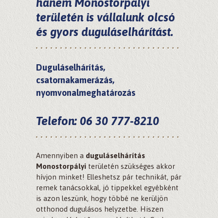
hanem
Monostorpályi
területén is vállalunk olcsó
és gyors duguláselhárítást.
Duguláselhárítás,
csatornakamerázás,
nyomvonalmeghatározás
Telefon: 06 30 777-8210
Amennyiben a
duguláselhárítás
Monostorpályi
területén szükséges akkor
hívjon minket! Elleshetsz pár technikát, pár
remek tanácsokkal, jó tippekkel egyébként
is azon leszünk, hogy többé ne kerüljön
otthonod dugulásos helyzetbe. Hiszen