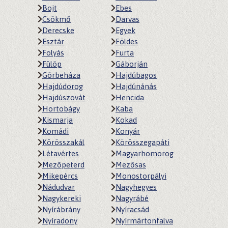
Bojt
Ebes
Csökmő
Darvas
Derecske
Egyek
Esztár
Földes
Folyás
Furta
Fülöp
Gáborján
Görbeháza
Hajdúbagos
Hajdúdorog
Hajdúnánás
Hajdúszovát
Hencida
Hortobágy
Kaba
Kismarja
Kokad
Komádi
Konyár
Körösszakál
Körösszegapáti
Létavértes
Magyarhomorog
Mezőpeterd
Mezősas
Mikepércs
Monostorpályi
Nádudvar
Nagyhegyes
Nagykereki
Nagyrábé
Nyírábrány
Nyíracsád
Nyíradony
Nyírmártonfalva