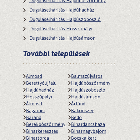
Duguláselhárítás Hajdúböszörmény
Duguláselhárítás Hajdúhadház
Duguláselhárítás Hajdúszoboszló
Duguláselhárítás Hosszúpályi
Duguláselhárítás Hajdúsámson
További települések
Álmosd
Balmazújváros
Berettyóújfalu
Hajdúböszörmény
Hajdúhadház
Hajdúszoboszló
Hosszúpályi
Hajdúsámson
Álmosd
Ártánd
Bagamér
Bakonszeg
Báránd
Bedő
Berekböszörmény
Bihardancsháza
Biharkeresztes
Biharnagybajom
Bihartorda
Bocskaikert