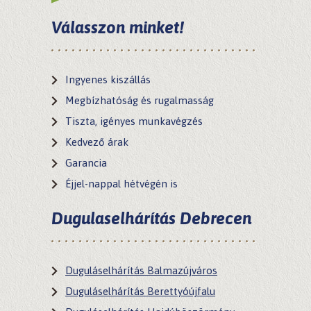
Ajánló
Válasszon minket!
Kapcsolat
Ingyenes kiszállás
Megbízhatóság és rugalmasság
Tiszta, igényes munkavégzés
Kedvező árak
Garancia
Éjjel-nappal hétvégén is
Dugulaselhárítás Debrecen
Duguláselhárítás Balmazújváros
Duguláselhárítás Berettyóújfalu