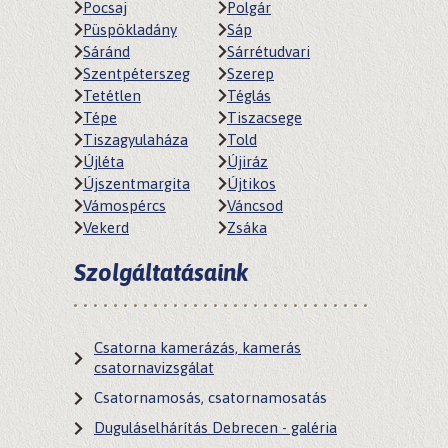
Pocsaj
Polgár
Püspökladány
Sáp
Sáránd
Sárrétudvari
Szentpéterszeg
Szerep
Tetétlen
Téglás
Tépe
Tiszacsege
Tiszagyulaháza
Told
Újléta
Újiráz
Újszentmargita
Újtikos
Vámospércs
Váncsod
Vekerd
Zsáka
Szolgáltatásaink
Csatorna kamerázás, kamerás
csatornavizsgálat
Csatornamosás, csatornamosatás
Duguláselhárítás Debrecen - galéria