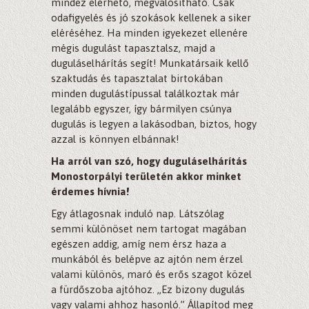
mindez elérhető, megvalósítható. Csak
odafigyelés és jó szokások kellenek a siker
eléréséhez. Ha minden igyekezet ellenére
mégis dugulást tapasztalsz, majd a
duguláselhárítás segít! Munkatársaik kellő
szaktudás és tapasztalat birtokában
minden dugulástípussal találkoztak már
legalább egyszer, így bármilyen csúnya
dugulás is legyen a lakásodban, biztos, hogy
azzal is könnyen elbánnak!
Ha arról van szó, hogy duguláselhárítás
Monostorpályi területén akkor minket
érdemes hívnia!
Egy átlagosnak induló nap. Látszólag
semmi különöset nem tartogat magában
egészen addig, amíg nem érsz haza a
munkából és belépve az ajtón nem érzel
valami különös, maró és erős szagot közel
a fürdőszoba ajtóhoz. „Ez bizony dugulás
vagy valami ahhoz hasonló.” Állapítod meg