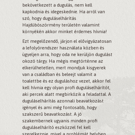
bekövetkezett a dugulás, nem kell
kapkodnia és idegeskednie. Ha arról van
szó, hogy duguláselhárítás
Hajdúböszörmény területén valamint
környékén akkor minket érdemes hívnia!
Ezt megelőzendő, járjon el elővigyázatosan
a lefolyórendszer használata közben és
ügyeljen arra, hogy oda ne kerüljön dugulást
okozó tárgy. Ha mégis megtörténne az
elkerülhetetlen, mert mondjuk kisgyerek
van a családban és beleejt valamit a
toalettbe és ez duguláshoz vezet, akkor fel
kell hívnia egy olyan profi duguláselhárítót,
aki percek alatt megbirkózik a feladattal. A
duguláselhárítás azonnali beavatkozást
igényel és ami még fontosabb, hogy
szakszerű beavatkozást. A jó
szakembernek ugyanis minden profi
duguláselhárító eszközzel fel kell
szerelkeznie, mivel a problémát helyben