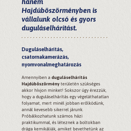
hanem
Hajdúböszörményben
is
vállalunk olcsó és gyors
duguláselhárítást.
Duguláselhárítás,
csatornakamerázás,
nyomvonalmeghatározás
Amennyiben a
duguláselhárítás
Hajdúböszörmény
területén szükséges
akkor hívjon minket! Sokszor úgy érezzük,
hogy a duguláselhárítás egy végeláthatatlan
folyamat, mert minél jobban erőlködünk,
annál kevesebb sikerrel járunk.
Próbálkozhatunk számos házi
praktikummal, és léteznek a boltokban
drága kemikáliák, amiket bevethetünk az