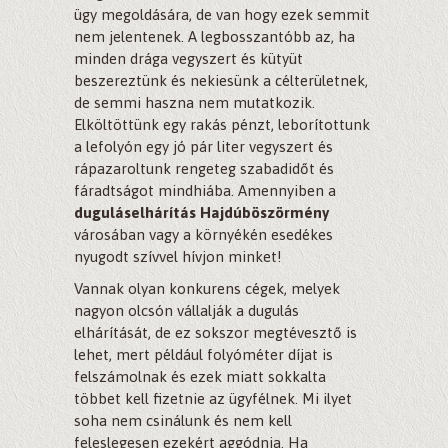
ügy megoldására, de van hogy ezek semmit
nem jelentenek. A legbosszantóbb az, ha
minden drága vegyszert és kütyüt
beszereztünk és nekiesünk a célterületnek,
de semmi haszna nem mutatkozik.
Elköltöttünk egy rakás pénzt, leborítottunk
a lefolyón egy jó pár liter vegyszert és
rápazaroltunk rengeteg szabadidőt és
fáradtságot mindhiába. Amennyiben a
duguláselhárítás Hajdúböszörmény
városában vagy a környékén esedékes
nyugodt szívvel hívjon minket!
Vannak olyan konkurens cégek, melyek
nagyon olcsón vállalják a dugulás
elhárítását, de ez sokszor megtévesztő is
lehet, mert például folyóméter díjat is
felszámolnak és ezek miatt sokkalta
többet kell fizetnie az ügyfélnek. Mi ilyet
soha nem csinálunk és nem kell
feleslegesen ezekért aggódnia. Ha