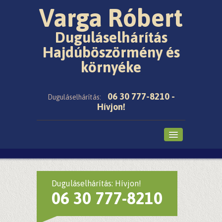
Varga Róbert
Duguláselhárítás
Hajdúböszörmény és
környéke
06 30 777-8210 -
Duguláselhárítás:
Hívjon!
Főoldal
Cikkek
Duguláselhárítás: Hívjon!
06 30 777-8210
Árak
Galéria