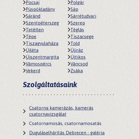
Pocsaj
Polgár
Püspökladány
Sáp
Sáránd
Sárrétudvari
Szentpéterszeg
Szerep
Tetétlen
Téglás
Tépe
Tiszacsege
Tiszagyulaháza
Told
Újléta
Újiráz
Újszentmargita
Újtikos
Vámospércs
Váncsod
Vekerd
Zsáka
Szolgáltatásaink
Csatorna kamerázás, kamerás
csatornavizsgálat
Csatornamosás, csatornamosatás
Duguláselhárítás Debrecen - galéria