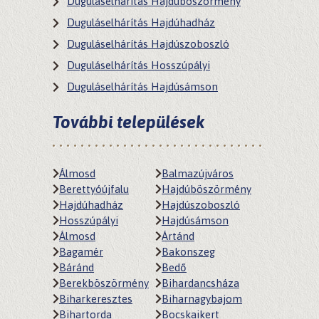
Duguláselhárítás Hajdúböszörmény
Duguláselhárítás Hajdúhadház
Duguláselhárítás Hajdúszoboszló
Duguláselhárítás Hosszúpályi
Duguláselhárítás Hajdúsámson
További települések
Álmosd
Balmazújváros
Berettyóújfalu
Hajdúböszörmény
Hajdúhadház
Hajdúszoboszló
Hosszúpályi
Hajdúsámson
Álmosd
Ártánd
Bagamér
Bakonszeg
Báránd
Bedő
Berekböszörmény
Bihardancsháza
Biharkeresztes
Biharnagybajom
Bihartorda
Bocskaikert