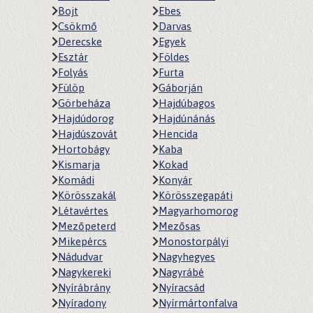
Bojt
Ebes
Csökmő
Darvas
Derecske
Egyek
Esztár
Földes
Folyás
Furta
Fülöp
Gáborján
Görbeháza
Hajdúbagos
Hajdúdorog
Hajdúnánás
Hajdúszovát
Hencida
Hortobágy
Kaba
Kismarja
Kokad
Komádi
Konyár
Körösszakál
Körösszegapáti
Létavértes
Magyarhomorog
Mezőpeterd
Mezősas
Mikepércs
Monostorpályi
Nádudvar
Nagyhegyes
Nagykereki
Nagyrábé
Nyírábrány
Nyíracsád
Nyíradony
Nyírmártonfalva