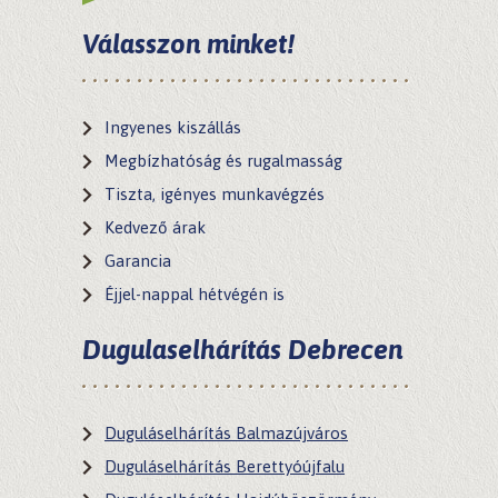
Ajánló
Válasszon minket!
Kapcsolat
Ingyenes kiszállás
Megbízhatóság és rugalmasság
Tiszta, igényes munkavégzés
Kedvező árak
Garancia
Éjjel-nappal hétvégén is
Dugulaselhárítás Debrecen
Duguláselhárítás Balmazújváros
Duguláselhárítás Berettyóújfalu