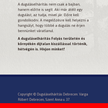
A duguláselhárítás nem csak a bajban,
hanem előtte is segít. Aki már átélt egy
dugulást, az tudja, mivel jár. Előre kell
gondolkodni. A megelőzésre kell helyezni a
hangsúlyt, hogy többé a dugulás ne érjen
bennünket váratlanul.
A duguláselhárítás Folyás területén és
környékén díjtalan kiszállással történik,
hétvégén is. Hívjon minket!
Copyright © Duguláselhárítás Debrecen. Varga
Róbert Debrecen, Szent Anna u. 37.