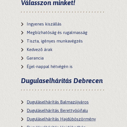
Válasszon minket!
Kapcsolat
Ingyenes kiszállás
Megbízhatóság és rugalmasság
Tiszta, igényes munkavégzés
Kedvező árak
Garancia
Éjjel-nappal hétvégén is
Dugulaselhárítás Debrecen
Duguláselhárítás Balmazújváros
Duguláselhárítás Berettyóújfalu
Duguláselhárítás Hajdúböszörmény