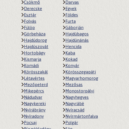
Csökmő
Darvas
Derecske
Egyek
Esztár
Földes
Folyás
Furta
Fülöp
Gáborján
Görbeháza
Hajdúbagos
Hajdúdorog
Hajdúnánás
Hajdúszovát
Hencida
Hortobágy
Kaba
Kismarja
Kokad
Komádi
Konyár
Körösszakál
Körösszegapáti
Létavértes
Magyarhomorog
Mezőpeterd
Mezősas
Mikepércs
Monostorpályi
Nádudvar
Nagyhegyes
Nagykereki
Nagyrábé
Nyírábrány
Nyíracsád
Nyíradony
Nyírmártonfalva
Pocsaj
Polgár
Püspökladány
Sáp