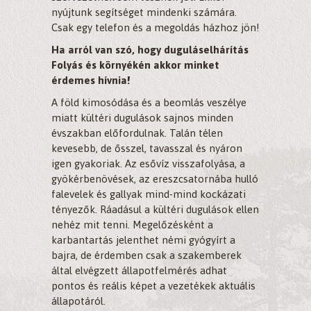
nyújtunk segítséget mindenki számára.
Csak egy telefon és a megoldás házhoz jön!
Ha arról van szó, hogy duguláselhárítás
Folyás és környékén akkor minket
érdemes hívnia!
A föld kimosódása és a beomlás veszélye
miatt kültéri dugulások sajnos minden
évszakban előfordulnak. Talán télen
kevesebb, de ősszel, tavasszal és nyáron
igen gyakoriak. Az esővíz visszafolyása, a
gyökérbenövések, az ereszcsatornába hulló
falevelek és gallyak mind-mind kockázati
tényezők. Ráadásul a kültéri dugulások ellen
nehéz mit tenni. Megelőzésként a
karbantartás jelenthet némi gyógyírt a
bajra, de érdemben csak a szakemberek
által elvégzett állapotfelmérés adhat
pontos és reális képet a vezetékek aktuális
állapotáról.