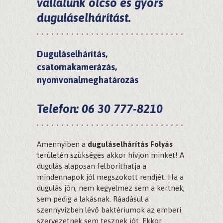
vállalunk olcsó és gyors
duguláselhárítást.
Duguláselhárítás,
csatornakamerázás,
nyomvonalmeghatározás
Telefon: 06 30 777-8210
Amennyiben a
duguláselhárítás Folyás
területén szükséges akkor hívjon minket! A
dugulás alaposan felboríthatja a
mindennapok jól megszokott rendjét. Ha a
dugulás jön, nem kegyelmez sem a kertnek,
sem pedig a lakásnak. Ráadásul a
szennyvízben lévő baktériumok az emberi
szervezetnek sem tesznek jót. Ekkor