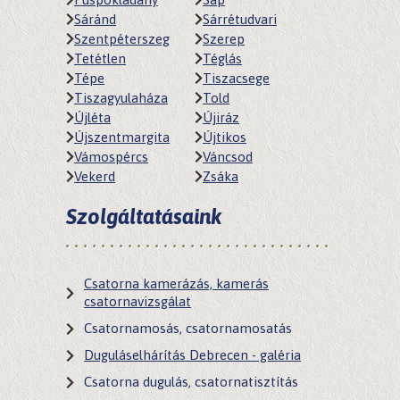
Sáránd
Sárrétudvari
Szentpéterszeg
Szerep
Tetétlen
Téglás
Tépe
Tiszacsege
Tiszagyulaháza
Told
Újléta
Újiráz
Újszentmargita
Újtikos
Vámospércs
Váncsod
Vekerd
Zsáka
Szolgáltatásaink
Csatorna kamerázás, kamerás
csatornavizsgálat
Csatornamosás, csatornamosatás
Duguláselhárítás Debrecen - galéria
Csatorna dugulás, csatornatisztítás