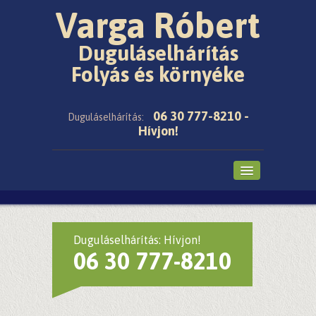
Varga Róbert
Duguláselhárítás
Folyás és környéke
06 30 777-8210 -
Duguláselhárítás:
Hívjon!
Főoldal
Cikkek
Duguláselhárítás: Hívjon!
06 30 777-8210
Árak
Galéria
Ajánló