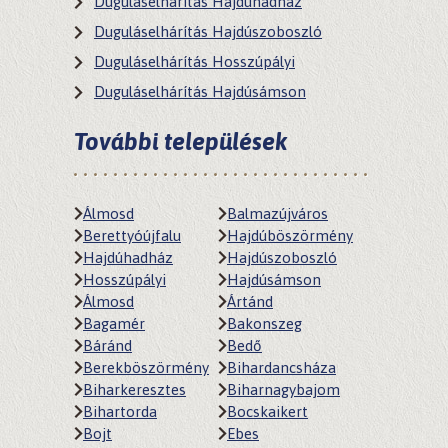
Duguláselhárítás Hajdúhadház
Duguláselhárítás Hajdúszoboszló
Duguláselhárítás Hosszúpályi
Duguláselhárítás Hajdúsámson
További települések
Álmosd
Balmazújváros
Berettyóújfalu
Hajdúböszörmény
Hajdúhadház
Hajdúszoboszló
Hosszúpályi
Hajdúsámson
Álmosd
Ártánd
Bagamér
Bakonszeg
Báránd
Bedő
Berekböszörmény
Bihardancsháza
Biharkeresztes
Biharnagybajom
Bihartorda
Bocskaikert
Bojt
Ebes