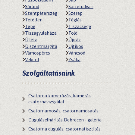
Sáránd
Sárrétudvari
Szentpéterszeg
Szerep
Tetétlen
Téglás
Tépe
Tiszacsege
Tiszagyulaháza
Told
Újléta
Újiráz
Újszentmargita
Újtikos
Vámospércs
Váncsod
Vekerd
Zsáka
Szolgáltatásaink
Csatorna kamerázás, kamerás
csatornavizsgálat
Csatornamosás, csatornamosatás
Duguláselhárítás Debrecen - galéria
Csatorna dugulás, csatornatisztítás