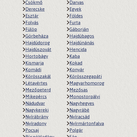
Csökmő
Darvas
Derecske
Egyek
Esztár
Földes
Folyás
Furta
Fülöp
Gáborján
Görbeháza
Hajdúbagos
Hajdúdorog
Hajdúnánás
Hajdúszovát
Hencida
Hortobágy
Kaba
Kismarja
Kokad
Komádi
Konyár
Körösszakál
Körösszegapáti
Létavértes
Magyarhomorog
Mezőpeterd
Mezősas
Mikepércs
Monostorpályi
Nádudvar
Nagyhegyes
Nagykereki
Nagyrábé
Nyírábrány
Nyíracsád
Nyíradony
Nyírmártonfalva
Pocsaj
Polgár
Püspökladány
Sáp