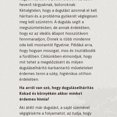
heverő tárgyaknak, bútoroknak.
Kétségtelen, hogy a dugulást azonnal el kell
hárítani és a probléma gyökerét véglegesen
meg kell szüntetni. A dugulás segít a
megszüntetésben, de annak érdekében,
hogy ez az ideális állapot hosszútávon
fennmaradjon, Önnek is több mindenre
oda kell mostantól figyelnie. Például arra,
hogy hogyan mosogat, mos és tisztálkodik
a fürdőben. Cikkünkben elmondjuk, hogy
mit tehet a megelőzésért és milyen
duguláselhárító-karbantartó műveleteket
érdemes tenni a szép, higiénikus otthon
érdekében.
Ha arról van szó, hogy duguláselhárítás
Kokad és környékén akkor minket
érdemes hívnia!
Aki átélt már dugulást, a saját szemével
végigkísérte a folyamatot, az tudja, hogy