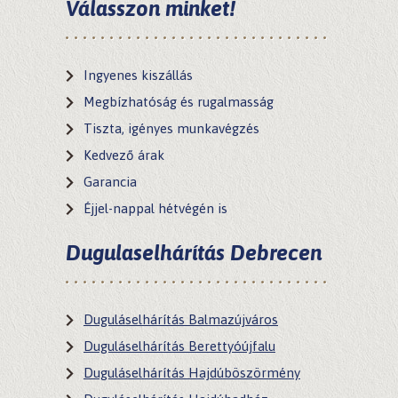
Válasszon minket!
Kapcsolat
Ingyenes kiszállás
Megbízhatóság és rugalmasság
Tiszta, igényes munkavégzés
Kedvező árak
Garancia
Éjjel-nappal hétvégén is
Dugulaselhárítás Debrecen
Duguláselhárítás Balmazújváros
Duguláselhárítás Berettyóújfalu
Duguláselhárítás Hajdúböszörmény