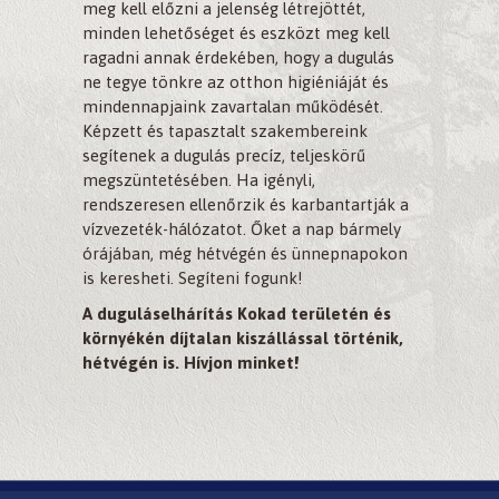
meg kell előzni a jelenség létrejöttét,
minden lehetőséget és eszközt meg kell
ragadni annak érdekében, hogy a dugulás
ne tegye tönkre az otthon higiéniáját és
mindennapjaink zavartalan működését.
Képzett és tapasztalt szakembereink
segítenek a dugulás precíz, teljeskörű
megszüntetésében. Ha igényli,
rendszeresen ellenőrzik és karbantartják a
vízvezeték-hálózatot. Őket a nap bármely
órájában, még hétvégén és ünnepnapokon
is keresheti. Segíteni fogunk!
A duguláselhárítás Kokad területén és
környékén díjtalan kiszállással történik,
hétvégén is. Hívjon minket!