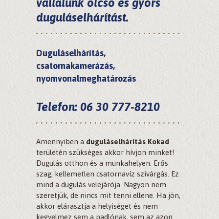
vállalunk olcsó és gyors
duguláselhárítást.
Duguláselhárítás,
csatornakamerázás,
nyomvonalmeghatározás
Telefon: 06 30 777-8210
Amennyiben a
duguláselhárítás Kokad
területén szükséges akkor hívjon minket!
Dugulás otthon és a munkahelyen. Erős
szag, kellemetlen csatornavíz szivárgás. Ez
mind a dugulás velejárója. Nagyon nem
szeretjük, de nincs mit tenni ellene. Ha jön,
akkor elárasztja a helyiséget és nem
kegyelmez sem a padlónak, sem az azon