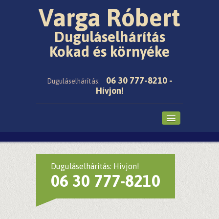
Varga Róbert
Duguláselhárítás
Kokad és környéke
06 30 777-8210 -
Duguláselhárítás:
Hívjon!
Főoldal
Cikkek
Duguláselhárítás: Hívjon!
06 30 777-8210
Árak
Galéria
Ajánló