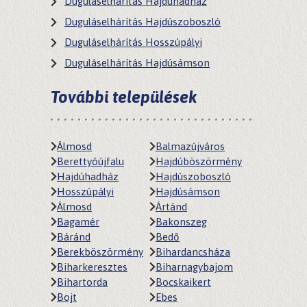
Duguláselhárítás Hajdúhadház
Duguláselhárítás Hajdúszoboszló
Duguláselhárítás Hosszúpályi
Duguláselhárítás Hajdúsámson
További települések
Álmosd
Balmazújváros
Berettyóújfalu
Hajdúböszörmény
Hajdúhadház
Hajdúszoboszló
Hosszúpályi
Hajdúsámson
Álmosd
Ártánd
Bagamér
Bakonszeg
Báránd
Bedő
Berekböszörmény
Bihardancsháza
Biharkeresztes
Biharnagybajom
Bihartorda
Bocskaikert
Bojt
Ebes